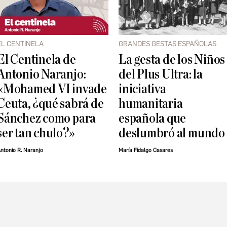
EL CENTINELA
GRANDES GESTAS ESPAÑOLAS
El Centinela de
La gesta de los Niños
Antonio Naranjo:
del Plus Ultra: la
«Mohamed VI invade
iniciativa
Ceuta, ¿qué sabrá de
humanitaria
Sánchez como para
española que
ser tan chulo?»
deslumbró al mundo
ntonio R. Naranjo
María Fidalgo Casares