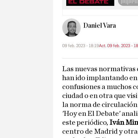
Daniel Vara
09 feb. 2023 - 18:19
Act. 09 feb. 2023 - 1
Las nuevas normativas que durante los últimos meses se
han ido implantando en 
confusiones a muchos co
ciudad o en otra que vis
la norma de circulación 
'Hoy en El Debate' anal
este periódico,
Iván Mi
centro de Madrid y otras