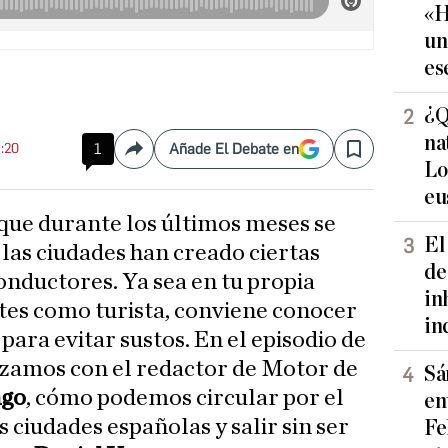
«H
un
es
¿Q
na
8:20
1
Añade El Debate en
Compartir
Save
Lo
eu
El
las ciudades han creado ciertas
de
nductores. Ya sea en tu propia
in
ites como turista, conviene conocer
in
para evitar sustos. En el episodio de
izamos con el redactor de Motor de
Sá
ngo
, cómo podemos circular por el
en
 ciudades españolas y salir sin ser
Fe