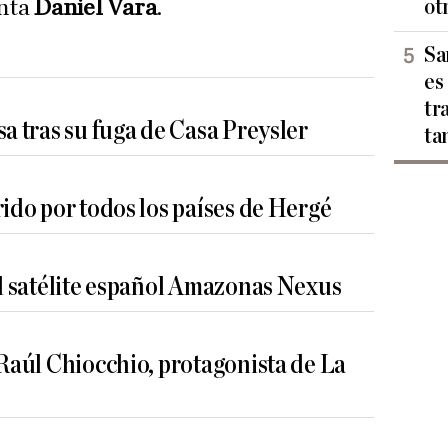
ot
enta
Daniel Vara
.
Sa
es
tr
sa tras su fuga de Casa Preysler
ta
rido por todos los países de Hergé
el satélite español Amazonas Nexus
 Raúl Chiocchio, protagonista de La