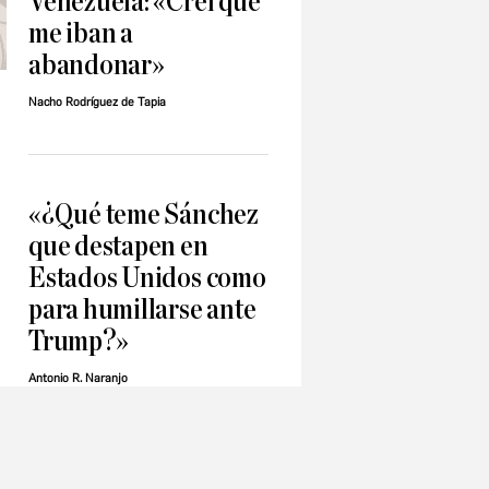
Venezuela: «Creí que
me iban a
abandonar»
Nacho Rodríguez de Tapia
«¿Qué teme Sánchez
que destapen en
Estados Unidos como
para humillarse ante
Trump?»
Antonio R. Naranjo