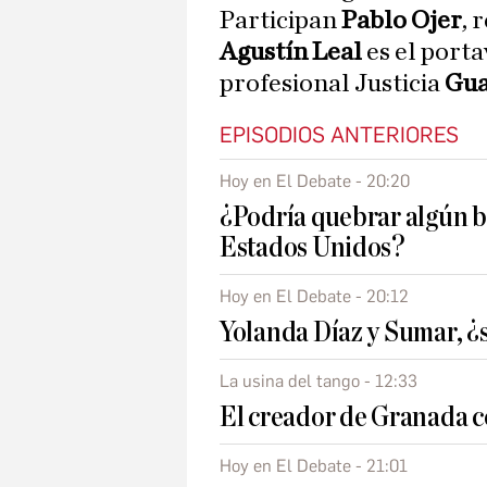
Participan
Pablo Ojer
, 
Agustín Leal
es el porta
profesional Justicia
Gua
EPISODIOS ANTERIORES
Hoy en El Debate - 20:20
¿Podría quebrar algún 
Estados Unidos?
Hoy en El Debate - 20:12
Yolanda Díaz y Sumar, ¿
La usina del tango - 12:33
El creador de Granada c
Hoy en El Debate - 21:01