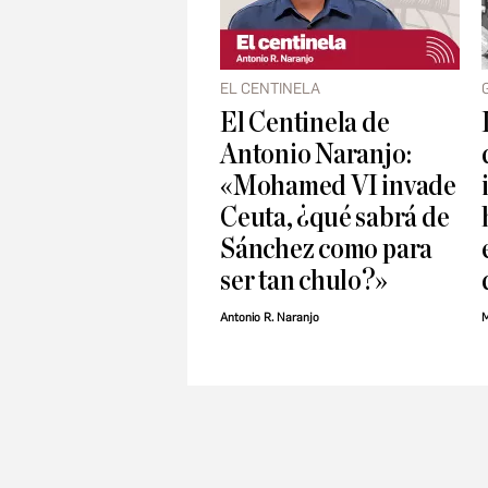
EL CENTINELA
El Centinela de
Antonio Naranjo:
«Mohamed VI invade
Ceuta, ¿qué sabrá de
Sánchez como para
ser tan chulo?»
Antonio R. Naranjo
M