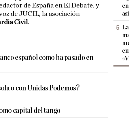
redactor de España en El Debate, y
en
as
voz de JUCIL, la asociación
rdia Civil
.
La
ma
mu
en
banco español como ha pasado en
«V
sola o con Unidas Podemos?
omo capital del tango