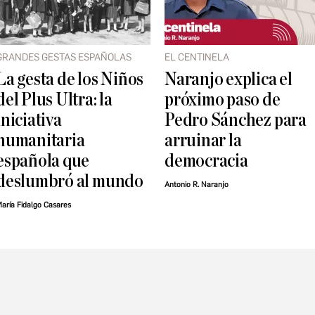
GRANDES GESTAS ESPAÑOLAS
EL CENTINELA
La gesta de los Niños
Naranjo explica el
del Plus Ultra: la
próximo paso de
iniciativa
Pedro Sánchez para
humanitaria
arruinar la
española que
democracia
deslumbró al mundo
Antonio R. Naranjo
aría Fidalgo Casares