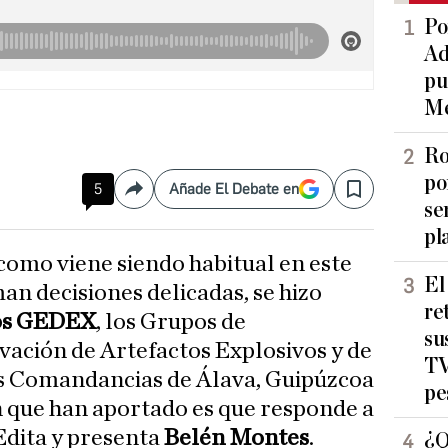
Po
Ad
pu
Me
Ro
po
5
Añade El Debate en
Compartir
Save
se
pl
El
n decisiones delicadas, se hizo
re
los GEDEX
, los Grupos de
su
ivación de Artefactos Explosivos y de
TV
s Comandancias de Álava, Guipúzcoa
pe
ón que han aportado es que responde a
Edita y presenta
Belén Montes
.
¿Q