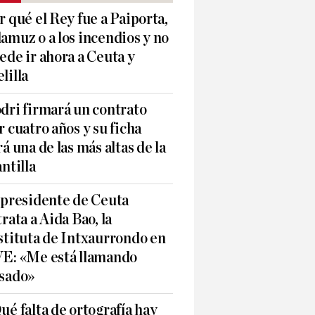
r qué el Rey fue a Paiporta,
amuz o a los incendios y no
ede ir ahora a Ceuta y
lilla
dri firmará un contrato
r cuatro años y su ficha
rá una de las más altas de la
antilla
 presidente de Ceuta
trata a Aida Bao, la
stituta de Intxaurrondo en
E: «Me está llamando
sado»
ué falta de ortografía hay