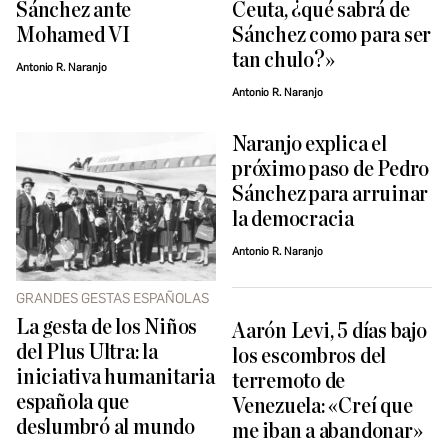
Sánchez ante
Ceuta, ¿qué sabrá de
Mohamed VI
Sánchez como para ser
tan chulo?»
Antonio R. Naranjo
Antonio R. Naranjo
Naranjo explica el
próximo paso de Pedro
Sánchez para arruinar
la democracia
Antonio R. Naranjo
GRANDES GESTAS ESPAÑOLAS
La gesta de los Niños
Aarón Levi, 5 días bajo
del Plus Ultra: la
los escombros del
iniciativa humanitaria
terremoto de
española que
Venezuela: «Creí que
deslumbró al mundo
me iban a abandonar»