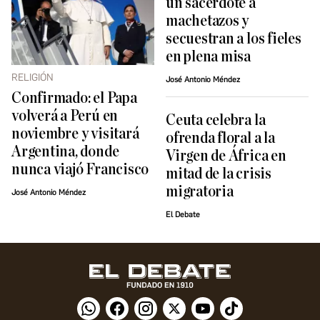
un sacerdote a
machetazos y
secuestran a los fieles
en plena misa
RELIGIÓN
José Antonio Méndez
Confirmado: el Papa
volverá a Perú en
Ceuta celebra la
noviembre y visitará
ofrenda floral a la
Argentina, donde
Virgen de África en
nunca viajó Francisco
mitad de la crisis
migratoria
José Antonio Méndez
El Debate