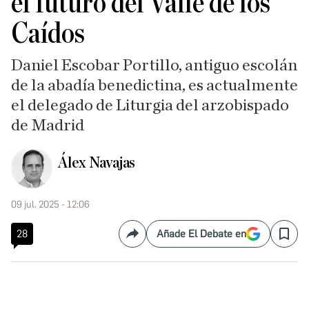
el futuro del Valle de los
Caídos
Daniel Escobar Portillo, antiguo escolán
de la abadía benedictina, es actualmente
el delegado de Liturgia del arzobispado
de Madrid
Álex Navajas
09 jul. 2025 - 12:06
28
Añade El Debate en
Compartir
Save