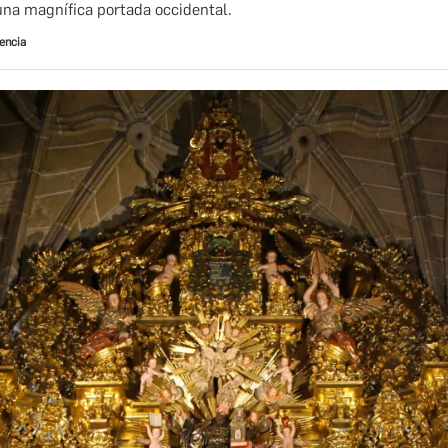
una magnífica portada occidental.
encia