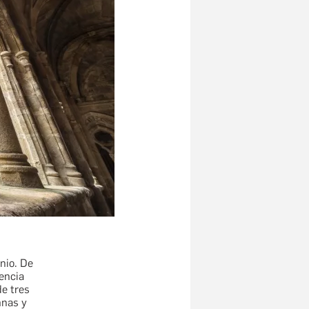
nio. De
encia
de tres
mnas y