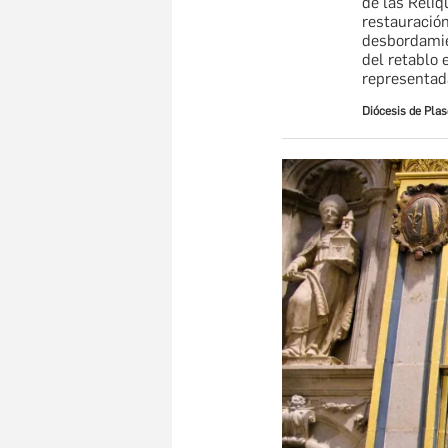
de las Reliq
restauración
desbordamien
del retablo 
representad
Diócesis de Plas