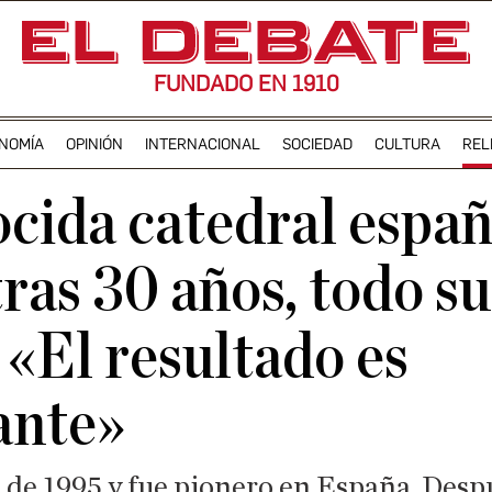
FUNDADO EN 1910
NOMÍA
OPINIÓN
INTERNACIONAL
SOCIEDAD
CULTURA
REL
cida catedral españ
ras 30 años, todo su
 «El resultado es
ante»
 de 1995 y fue pionero en España. Desp