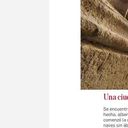
Una ciu
Se encuentr
hecho, alber
comenzó la c
naves sin á