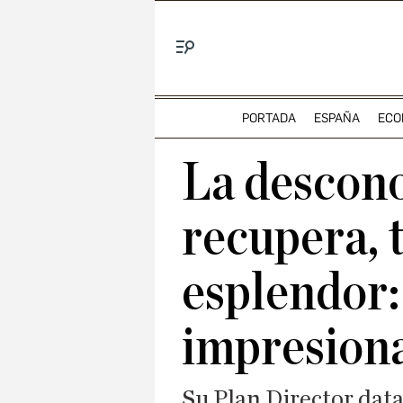
Menú
PORTADA
ESPAÑA
ECO
La descono
recupera, t
esplendor:
impresion
Su Plan Director data