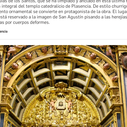
uias de los Santos, que se ha limpiado y anclado en esta última 
 integral del templo catedralicio de Plasencia. De estilo churrig
to ornamental se convierte en protagonista de la obra. El lugar
está reservado a la imagen de San Agustín pisando a las herejías
as por cuerpos deformes.
encia