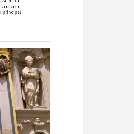
fase de la
ueresco, el
 principal
,