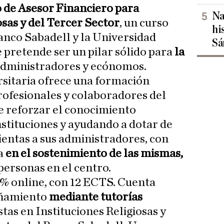
 de Asesor Financiero para
Na
osas y del Tercer Sector
, un curso
hi
anco Sabadell y la Universidad
Sá
 pretende ser un pilar sólido para
la
administradores y ecónomos.
ersitaria ofrece una formación
rofesionales y colaboradores del
de reforzar el conocimiento
nstituciones y ayudando a dotar de
entas a sus administradores, con
a
en el sostenimiento de las mismas,
personas en el centro.
0% online, con 12 ECTS. Cuenta
ñamiento
mediante tutorías
stas en Instituciones Religiosas y