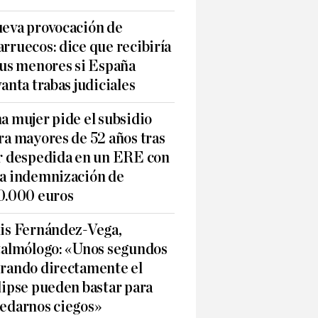
eva provocación de
rruecos: dice que recibiría
sus menores si España
vanta trabas judiciales
a mujer pide el subsidio
ra mayores de 52 años tras
r despedida en un ERE con
a indemnización de
0.000 euros
is Fernández-Vega,
talmólogo: «Unos segundos
rando directamente el
lipse pueden bastar para
edarnos ciegos»