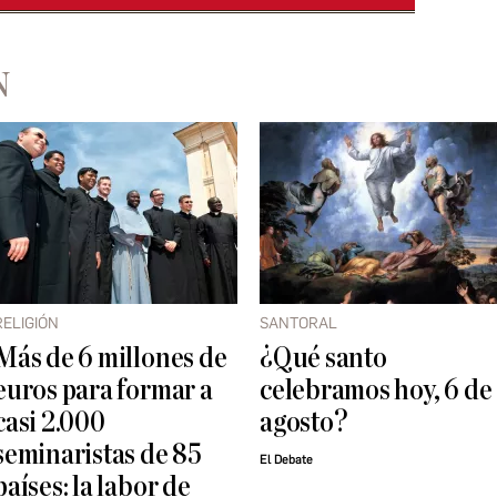
N
RELIGIÓN
SANTORAL
Más de 6 millones de
¿Qué santo
euros para formar a
celebramos hoy, 6 de
casi 2.000
agosto?
seminaristas de 85
El Debate
países: la labor de