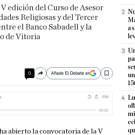
 V edición del Curso de Asesor
Nu
ades Religiosas y del Tercer
Ma
entre el Banco Sabadell y la
a 
o de Vitoria
le
Un
pa
se
0
Añade El Debate en
un
Compartir
Save
15
Lu
of
mi
ec
qu
ha abierto la convocatoria de la V