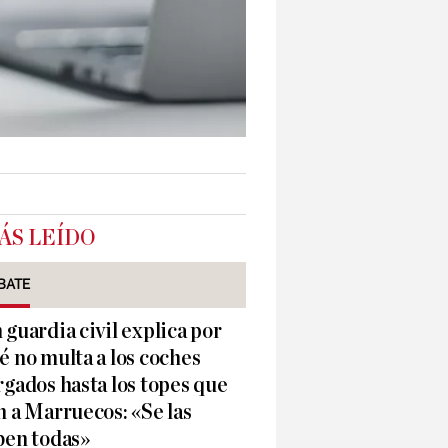
ÁS LEÍDO
BATE
 guardia civil explica por
é no multa a los coches
rgados hasta los topes que
n a Marruecos: «Se las
ben todas»