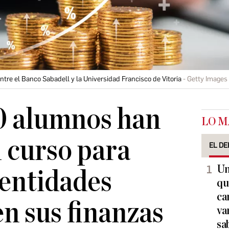
ntre el Banco Sabadell y la Universidad Francisco de Vitoria
Getty Images
0 alumnos han
LO M
l curso para
EL DE
Un
 entidades
qu
ca
en sus finanzas
va
sa