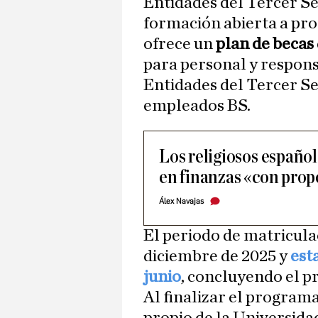
Entidades del Tercer S
formación abierta a prof
ofrece un
plan de becas
para personal y respons
Entidades del Tercer Se
empleados BS.
Los religiosos español
en finanzas «con propó
Álex Navajas
El periodo de matricula
diciembre de 2025 y
est
junio
, concluyendo el p
Al finalizar el program