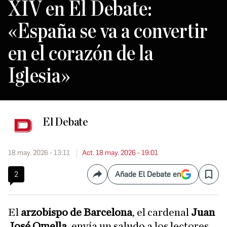
XIV en El Debate:
«España se va a convertir
en el corazón de la
Iglesia»
El Debate
18 may. 2026 - 13:11
Act. 18 may. 2026 - 19:01
2
Añade El Debate en
Compartir
Save
El
arzobispo de Barcelona
, el cardenal
Juan
José Omella
, envía un saludo a los lectores