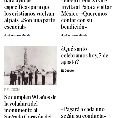
dará ayudas
«efecto León XIV» e
específicas para que
invita al Papa a visitar
los cristianos vuelvan
México: «Queremos
al país: «Son una parte
contar con su
esencial»
bendición»
José Antonio Méndez
José Antonio Méndez
¿Qué santo
celebramos hoy, 7 de
agosto?
El Debate
RELIGIÓN
Se cumplen 90 años de
la voladura del
«Pagará a cada uno
monumento al
según su conducta»
Sagrado Corazón del