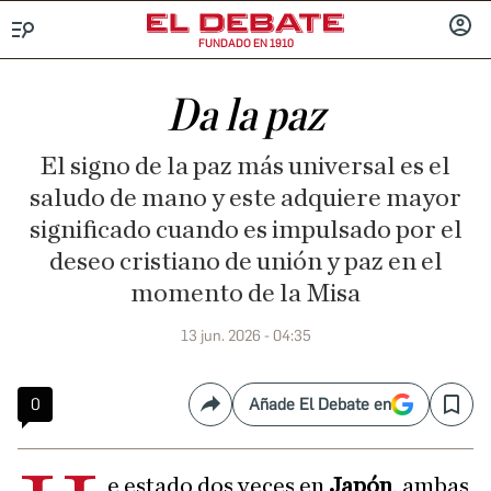
FUNDADO EN 1910
Menú
INICIA
SESIÓ
Da la paz
El signo de la paz más universal es el
saludo de mano y este adquiere mayor
significado cuando es impulsado por el
deseo cristiano de unión y paz en el
momento de la Misa
13 jun. 2026 - 04:35
0
Añade El Debate en
Compartir
Save
e estado dos veces en
Japón
, ambas