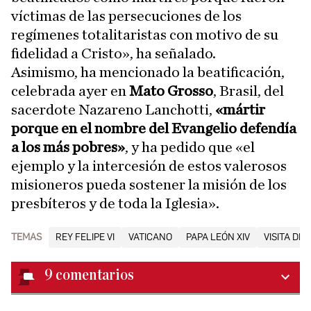
víctimas de las persecuciones de los
regímenes totalitaristas con motivo de su
fidelidad a Cristo», ha señalado.
Asimismo, ha mencionado la beatificación,
celebrada ayer en
Mato Grosso
, Brasil, del
sacerdote Nazareno Lanchotti,
«mártir
porque en el nombre del Evangelio defendía
a los más pobres»
, y ha pedido que «el
ejemplo y la intercesión de estos valerosos
misioneros pueda sostener la misión de los
presbíteros y de toda la Iglesia».
TEMAS
REY FELIPE VI
VATICANO
PAPA LEÓN XIV
VISITA DE
9
comentarios