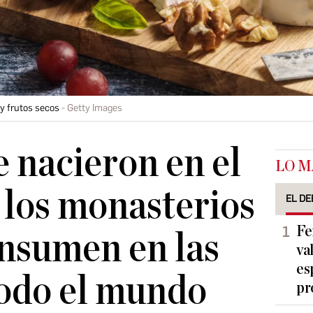
y frutos secos
Getty Images
 nacieron en el
LO M
e los monasterios
EL DE
Fe
onsumen en las
va
es
todo el mundo
pr