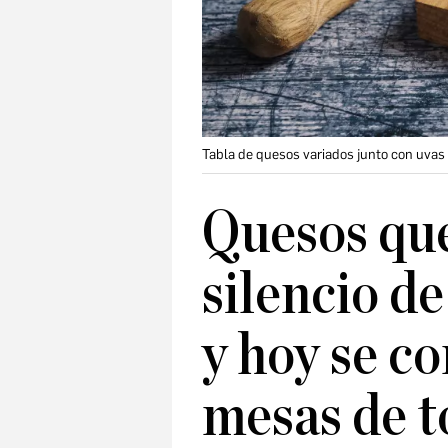
Tabla de quesos variados junto con uvas 
Quesos que
silencio d
y hoy se c
mesas de 