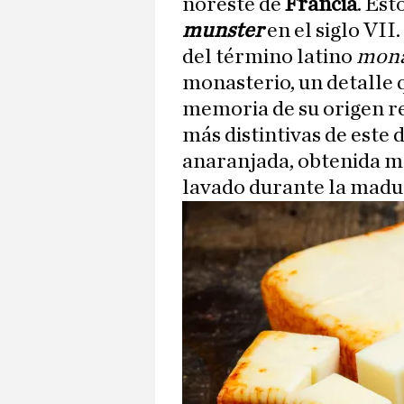
noreste de
Francia
. Est
munster
en el siglo VI
del término latino
mona
monasterio, un detalle 
memoria de su origen re
más distintivas de este 
anaranjada, obtenida me
lavado durante la madu