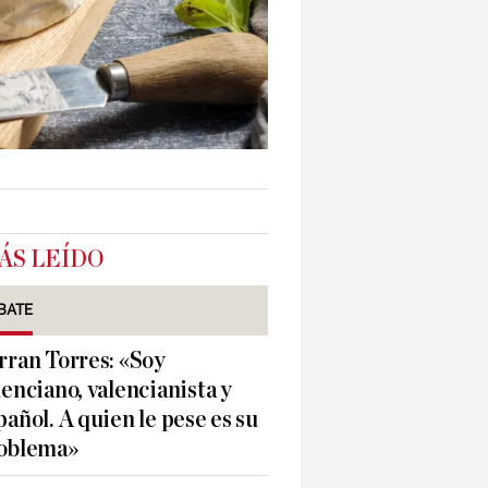
ÁS LEÍDO
BATE
rran Torres: «Soy
lenciano, valencianista y
pañol. A quien le pese es su
oblema»