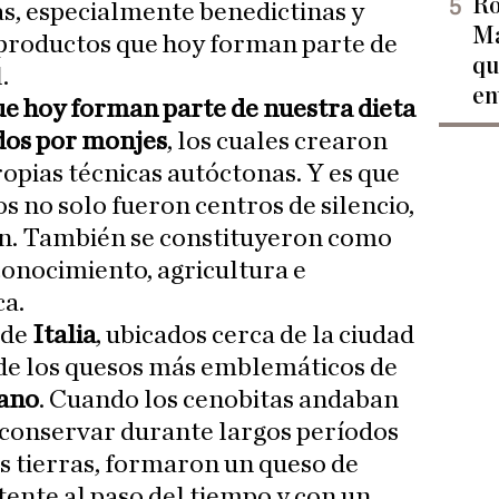
Ro
, especialmente benedictinas y
Ma
 productos que hoy forman parte de
qu
.
en
e hoy forman parte de nuestra dieta
ados por monjes
, los cuales crearon
ropias técnicas autóctonas. Y es que
s no solo fueron centros de silencio,
n. También se constituyeron como
onocimiento, agricultura e
a.
 de
Italia
, ubicados cerca de la ciudad
 de los quesos más emblemáticos de
ano
. Cuando los cenobitas andaban
conservar durante largos períodos
us tierras, formaron un queso de
tente al paso del tiempo y con un