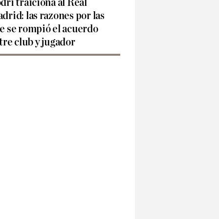
dri traiciona al Real
drid: las razones por las
e se rompió el acuerdo
tre club y jugador