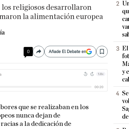
Un
 los religiosos desarrollaron
qu
rmaron la alimentación europea
ca
va
ía
sa
El
0
Añade El Debate en
Compartir
Save
fo
Ma
y 
ca
Se
vo
abores que se realizaban en los
Sa
peos nunca dejan de
de
acias a la dedicación de