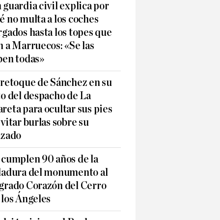
 guardia civil explica por
é no multa a los coches
rgados hasta los topes que
n a Marruecos: «Se las
ben todas»
 retoque de Sánchez en su
to del despacho de La
reta para ocultar sus pies
evitar burlas sobre su
lzado
 cumplen 90 años de la
ladura del monumento al
grado Corazón del Cerro
 los Ángeles