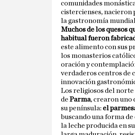
comunidades monásticas
cistercienses, nacieron
la gastronomía mundial
Muchos de los quesos qu
habitual fueron fabric
este alimento con sus p
los monasterios católico
oración y contemplació
verdaderos centros de c
innovación gastronómic
Los religiosos del norte
de
Parma
, crearon uno
su península:
el parmes
buscando una forma de 
la leche producida en s
larga maduración, resis