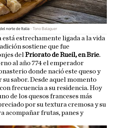
l norte de Italia
Tono Balaguer
 está estrechamente ligada a la vida
radición sostiene que fue
onjes del
Priorato de Rueil, en Brie
.
orno al año 774 el emperador
onasterio donde nació este queso y
r su sabor. Desde aquel momento
 con frecuencia a su residencia. Hoy
 uno de los quesos franceses más
reciado por su textura cremosa y su
ara acompañar frutas, panes y