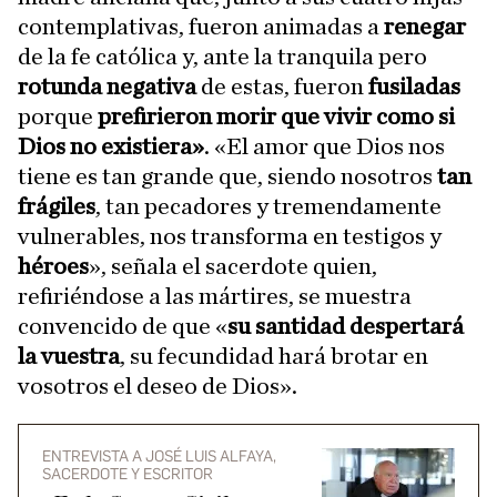
contemplativas, fueron animadas a
renegar
de la fe católica y, ante la tranquila pero
rotunda negativa
de estas, fueron
fusiladas
porque
prefirieron morir que vivir como si
Dios no existiera»
. «El amor que Dios nos
tiene es tan grande que, siendo nosotros
tan
frágiles
, tan pecadores y tremendamente
vulnerables, nos transforma en testigos y
héroes
», señala el sacerdote quien,
refiriéndose a las mártires, se muestra
convencido de que «
su santidad despertará
la vuestra
, su fecundidad hará brotar en
vosotros el deseo de Dios».
ENTREVISTA A JOSÉ LUIS ALFAYA,
SACERDOTE Y ESCRITOR