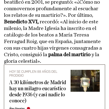
beatificó en 2001, se preguntó: «¿Cómo no
conmovernos profundamente al escuchar
los relatos de su martirio?». Por último,
Benedicto XVI,
recordó: «Al inicio de este
milenio, la Madre Iglesia ha inscrito en el
catálogo de los beatos a María Teresa
Ferragud Roig, que en España, juntamente
con sus cuatro hijas vírgenes consagradas a
Cristo, consiguió la
palma del martirio
y la
gloria celestial».
HOY SE CUMPLEN 88 AÑOS DEL
PRODIGIO
A 30 kilómetros de Madrid
hay un milagro eucarístico
desde 1936 (y casi nadie lo
conoce)
Álex Navajas