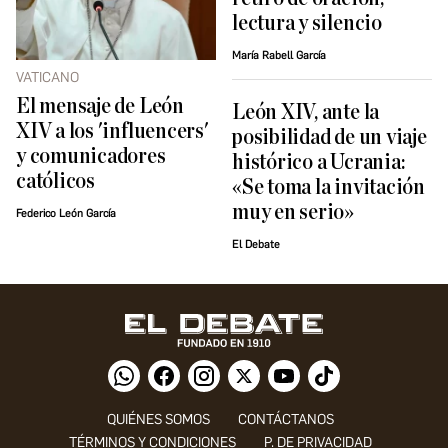
lectura y silencio
María Rabell García
VATICANO
El mensaje de León
León XIV, ante la
XIV a los 'influencers'
posibilidad de un viaje
y comunicadores
histórico a Ucrania:
católicos
«Se toma la invitación
muy en serio»
Federico León García
El Debate
QUIÉNES SOMOS
CONTÁCTANOS
TÉRMINOS Y CONDICIONES
P. DE PRIVACIDAD