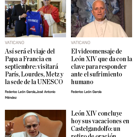
VATICANO
VATICANO
Así será el viaje del
El videomensaje de
Papa a Francia en
León XIV que da con la
septiembre: visitará
clave para responder
París, Lourdes, Metz y
ante el sufrimiento
la sede de la UNESCO
humano
Federico León García,José Antonio
Federico León García
Méndez
León XIV concluye
hoy sus vacaciones en
Castelgandolfo: un
retiro de oración,