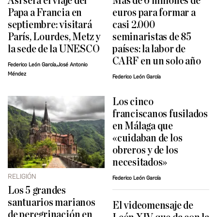
Así será el viaje del
Más de 6 millones de
Papa a Francia en
euros para formar a
septiembre: visitará
casi 2.000
París, Lourdes, Metz y
seminaristas de 85
la sede de la UNESCO
países: la labor de
CARF en un solo año
Federico León García,José Antonio
Méndez
Federico León García
Los cinco
franciscanos fusilados
en Málaga que
«cuidaban de los
obreros y de los
necesitados»
RELIGIÓN
Federico León García
Los 5 grandes
santuarios marianos
El videomensaje de
de peregrinación en