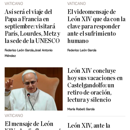
VATICANO
VATICANO
Así será el viaje del
El videomensaje de
Papa a Francia en
León XIV que da con la
septiembre: visitará
clave para responder
París, Lourdes, Metz y
ante el sufrimiento
la sede de la UNESCO
humano
Federico León García,José Antonio
Federico León García
Méndez
León XIV concluye
hoy sus vacaciones en
Castelgandolfo: un
retiro de oración,
lectura y silencio
María Rabell García
VATICANO
El mensaje de León
León XIV, ante la