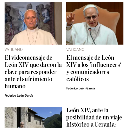
VATICANO
VATICANO
El videomensaje de
El mensaje de León
León XIV que da con la
XIV a los 'influencers'
clave para responder
y comunicadores
ante el sufrimiento
católicos
humano
Federico León García
Federico León García
León XIV, ante la
posibilidad de un viaje
histórico a Ucrania: