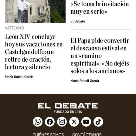
«Se toma la invitación
muy en serio»
El Debate
VATICANO
León XIV concluye
El Papa pide convertir
hoy sus vacaciones en
el descanso estival en
Castelgandolfo: un
un «camino
retiro de oración,
espiritual»: «No dejéis
lectura y silencio
solos a los ancianos»
María Rabell García
María Rabell García
QUIÉNES SOMOS
CONTÁCTANOS