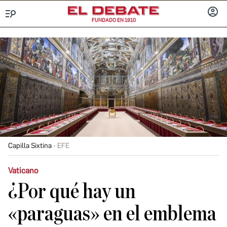
FUNDADO EN 1910
Menú
INICIA
SESIÓ
Capilla Sixtina
EFE
Vaticano
¿Por qué hay un
«paraguas» en el emblema