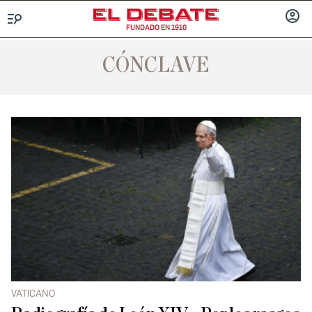
FUNDADO EN 1910
Menú
INICIA
SESIÓ
CÓNCLAVE
VATICANO