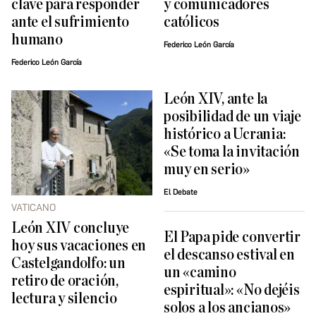
clave para responder
y comunicadores
ante el sufrimiento
católicos
humano
Federico León García
Federico León García
León XIV, ante la
posibilidad de un viaje
histórico a Ucrania:
«Se toma la invitación
muy en serio»
El Debate
VATICANO
León XIV concluye
El Papa pide convertir
hoy sus vacaciones en
el descanso estival en
Castelgandolfo: un
un «camino
retiro de oración,
espiritual»: «No dejéis
lectura y silencio
solos a los ancianos»