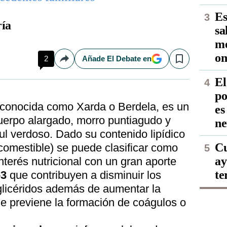
Es
ía
sa
me
om
2
Añade El Debate en
Compartir
Save
El
po
 conocida como Xarda o Berdela, es un
es
uerpo alargado, morro puntiagudo y
ne
azul verdoso. Dado su contenido lipídico
Cu
comestible) se puede clasificar como
ay
nterés nutricional con un gran aporte
te
3
que contribuyen a disminuir los
riglicéridos además de aumentar la
que previene la formación de coágulos o