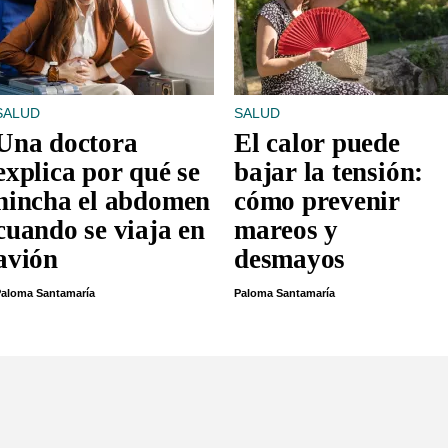
SALUD
SALUD
Una doctora
El calor puede
explica por qué se
bajar la tensión:
hincha el abdomen
cómo prevenir
cuando se viaja en
mareos y
avión
desmayos
aloma Santamaría
Paloma Santamaría