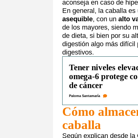
aconseja en caso de hipe
En general, la caballa es
asequible
, con un
alto v
de los mayores, siendo m
de dieta, si bien por su a
digestión algo más difíci
digestivos.
Tener niveles elev
omega-6 protege con
de cáncer
Paloma Santamaría
Cómo almacen
caballa
Según explican desde la