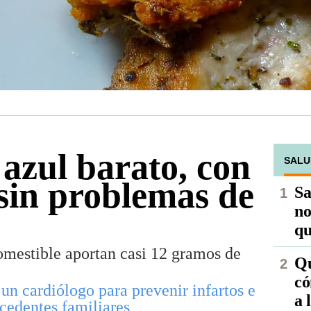
 azul barato, con
SALU
sin problemas de
Sa
no
qu
mestible aportan casi 12 gramos de
Qu
có
 un cardiólogo para prevenir infartos e
a 
cedentes familiares