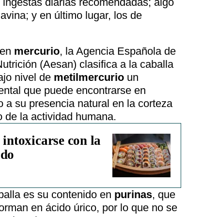
s ingestas diarias recomendadas; algo
lavina; y en último lugar, los de
 en
mercurio
, la Agencia Española de
trición (Aesan) clasifica a la caballa
ajo nivel de
metilmercurio
un
ntal que puede encontrarse en
 a su presencia natural en la corteza
o de la actividad humana.
 intoxicarse con la
ado
balla es su contenido en
purinas
, que
orman en ácido úrico, por lo que no se