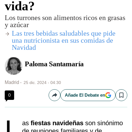
vida?
Los turrones son alimentos ricos en grasas
y azúcar
​Las tres bebidas saludables que pide
una nutricionista en sus comidas de
Navidad
Paloma Santamaría
Madrid
25 dic. 2024 - 04:30
0
Añade El Debate en
Compartir
Save
L
as
fiestas navideñas
son sinónimo
de reuniones familiares y de