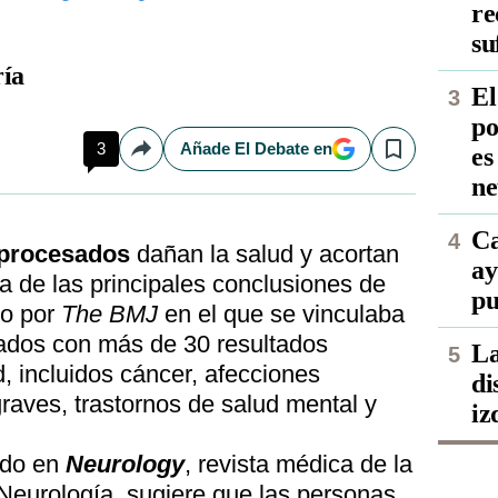
re
su
ía
El
po
3
Añade El Debate en
es
Compartir
Save
ne
Ca
aprocesados
dañan la salud y acortan
ay
na de las principales conclusiones de
pu
o por
The BMJ
en el que se vinculaba
sados con más de 30 resultados
La
d, incluidos cáncer, afecciones
di
raves, trastornos de salud mental y
iz
ado en
Neurology
, revista médica de la
eurología, sugiere que las personas