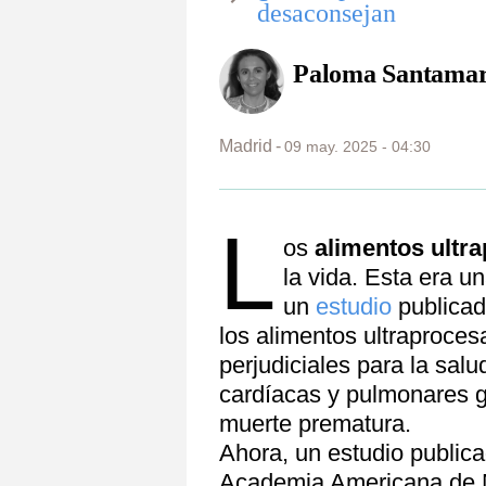
desaconsejan
Paloma Santamar
Madrid
09 may. 2025 - 04:30
L
os
alimentos ultr
la vida. Esta era u
un
estudio
publicad
los alimentos ultraproce
perjudiciales para la salu
cardíacas y pulmonares g
muerte prematura.
Ahora, un estudio public
Academia Americana de N