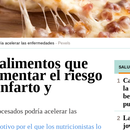
ría acelerar las enfermedades
Pexels
 alimentos que
SALU
mentar el riesgo
Ca
infarto y
la
be
pu
esados ​​podría acelerar las
La
jo
tivo por el que los nutricionistas lo