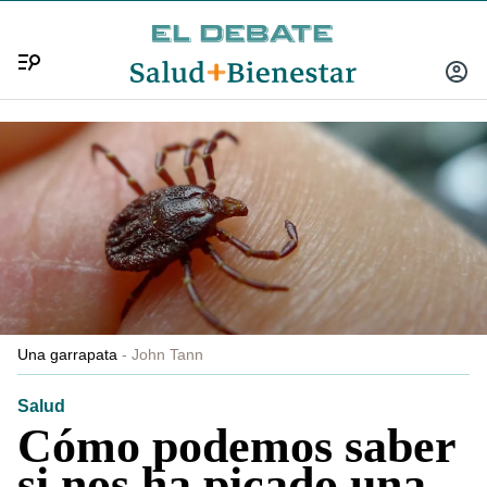
Menú
INICIA
SESIÓ
Una garrapata
John Tann
Salud
Cómo podemos saber
si nos ha picado una