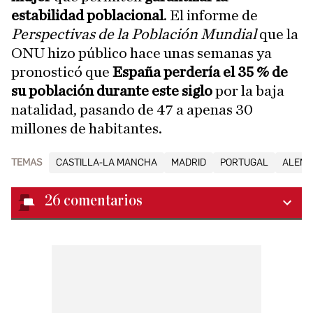
estabilidad
poblacional
. El informe de
Perspectivas de la Población Mundial
que la
ONU hizo público hace unas semanas ya
pronosticó que
España perdería el 35 % de
su población durante este siglo
por la baja
natalidad, pasando de 47 a apenas 30
millones de habitantes.
TEMAS
CASTILLA-LA MANCHA
MADRID
PORTUGAL
ALEMA
26
comentarios