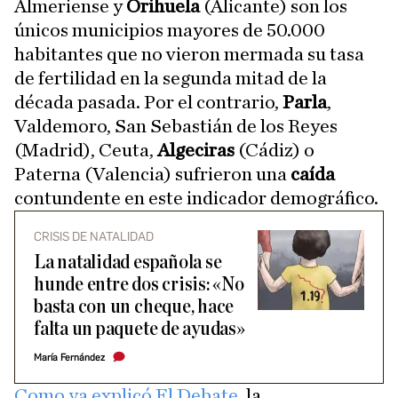
Almeriense y
Orihuela
(Alicante) son los
únicos municipios mayores de 50.000
habitantes que no vieron mermada su tasa
de fertilidad en la segunda mitad de la
década pasada. Por el contrario,
Parla
,
Valdemoro, San Sebastián de los Reyes
(Madrid), Ceuta,
Algeciras
(Cádiz) o
Paterna (Valencia) sufrieron una
caída
contundente en este indicador demográfico.
CRISIS DE NATALIDAD
La natalidad española se
hunde entre dos crisis: «No
basta con un cheque, hace
falta un paquete de ayudas»
María Fernández
Como ya explicó El Debate
, la