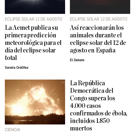
ECLIPSE SOLAR 12 DE AGOSTO
ECLIPSE SOLAR 12 DE AGOSTO
La Aemet publica su
Así reaccionarán los
primera predicción
animales durante el
meteorológica para el
eclipse solar del 12 de
día del eclipse solar
agosto en España
total
El Debate
Sandra Ordóñez
La República
Democrática del
Congo supera los
4.000 casos
confirmados de ébola,
incluidos 1.850
muertos
CIENCIA