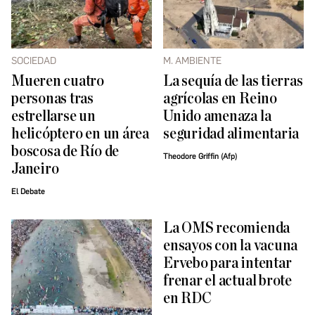
SOCIEDAD
M. AMBIENTE
Mueren cuatro
La sequía de las tierras
personas tras
agrícolas en Reino
estrellarse un
Unido amenaza la
helicóptero en un área
seguridad alimentaria
boscosa de Río de
Theodore Griffin (Afp)
Janeiro
El Debate
La OMS recomienda
ensayos con la vacuna
Ervebo para intentar
frenar el actual brote
en RDC