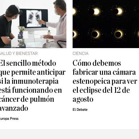
SALUD Y BIENESTAR
CIENCIA
El sencillo método
Cómo debemos
que permite anticipar
fabricar una cámara
si la inmunoterapia
estenopeica para ver
está funcionando en
el eclipse del 12 de
cáncer de pulmón
agosto
avanzado
El Debate
uropa Press