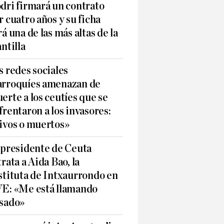
dri firmará un contrato
r cuatro años y su ficha
rá una de las más altas de la
antilla
s redes sociales
rroquíes amenazan de
erte a los ceutíes que se
frentaron a los invasores:
ivos o muertos»
 presidente de Ceuta
trata a Aida Bao, la
stituta de Intxaurrondo en
E: «Me está llamando
sado»