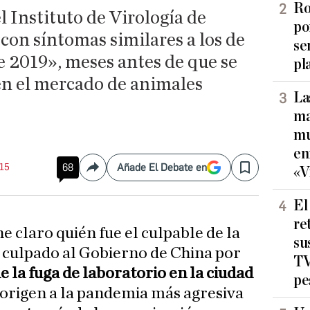
Ro
l Instituto de Virología de
po
n síntomas similares a los de
se
de 2019», meses antes de que se
pl
 en el mercado de animales
La
ma
mu
en
:15
68
Añade El Debate en
«V
Compartir
Save
El
re
e claro quién fue el culpable de la
su
ha culpado al Gobierno de China por
TV
 la fuga de laboratorio en la ciudad
pe
 origen a la pandemia más agresiva