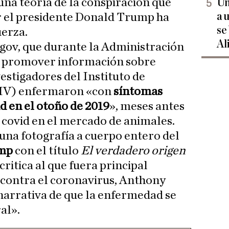
una teoría de la conspiración que
Un
a 
r el presidente Donald Trump ha
se
uerza.
Al
.gov, que durante la Administración
a promover información sobre
estigadores del Instituto de
IV) enfermaron «con
síntomas
id en el otoño de 2019
», meses antes
a covid en el mercado de animales.
 una fotografía a cuerpo entero del
ump
con el título
El verdadero origen
critica al que fuera principal
 contra el coronavirus, Anthony
narrativa de que la enfermedad se
al».