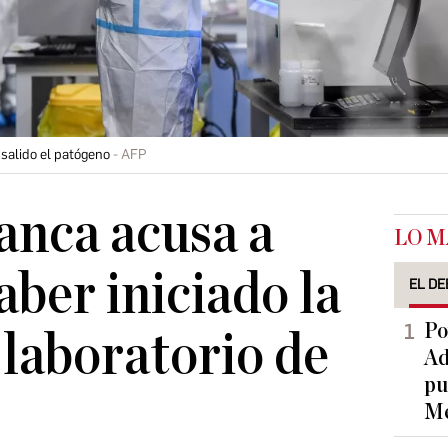
salido el patógeno
AFP
anca acusa a
LO M
aber iniciado la
EL DE
Po
 laboratorio de
Ad
pu
Me