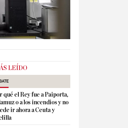
ÁS LEÍDO
BATE
r qué el Rey fue a Paiporta,
amuz o a los incendios y no
ede ir ahora a Ceuta y
lilla