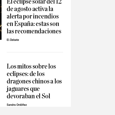
El eclipse solar del 12
de agosto activa la
alerta por incendios
en España: estas son
las recomendaciones
El Debate
Los mitos sobre los
eclipses: de los
dragones chinos a los
jaguares que
devoraban el Sol
Sandra Ordóñez