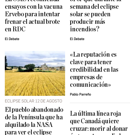
ensayos con la vacuna
semana del eclipse
Ervebo para intentar
solar se pueden
frenar el actual brote
producir más
en RDC
incendios?
El Debate
El Debate
«La reputación es
clave para tener
credibilidad en las
empresas de
comunicación»
Pablo Parreño
ECLIPSE SOLAR 12 DE AGOSTO
El pueblo abandonado
La última línea roja
de la Península que ha
que Canadá quiere
alquilado la NASA
cruzar: morir al donar
para ver el eclipse