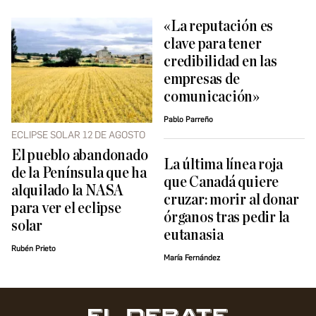
«La reputación es
clave para tener
credibilidad en las
empresas de
comunicación»
Pablo Parreño
ECLIPSE SOLAR 12 DE AGOSTO
El pueblo abandonado
La última línea roja
de la Península que ha
que Canadá quiere
alquilado la NASA
cruzar: morir al donar
para ver el eclipse
órganos tras pedir la
solar
eutanasia
Rubén Prieto
María Fernández