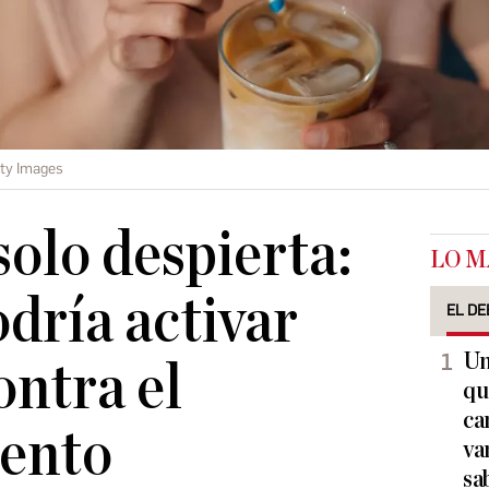
ty Images
solo despierta:
LO M
dría activar
EL DE
Un
ontra el
qu
ca
iento
va
sa