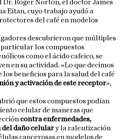
el Dr. Roger Norton, el doctor James
na Eitan, cuyo trabajo ayudó a
rotectores del café en modelos
stigadores descubrieron que múltiples
 particular los compuestos
enólicos como el ácido cafeico, se
yen en su actividad. «Lo que decimos
 los beneficios para la salud del café
nión y activación de este receptor
»,
ubrió que estos compuestos podían
miento celular de maneras que
ección
contra enfermedades,
 del daño celular
y la ralentización
células cancerosas en modelos de