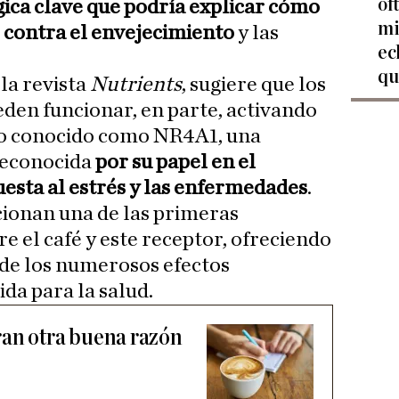
of
ógica clave que podría explicar cómo
mi
r contra el envejecimiento
y las
ec
.
qu
 la revista
Nutrients
, sugiere que los
den funcionar, en parte, activando
po conocido como NR4A1, una
reconocida
por su papel en el
uesta al estrés y las enfermedades
.
cionan una de las primeras
e el café y este receptor, ofreciendo
 de los numerosos efectos
ida para la salud.
ran otra buena razón