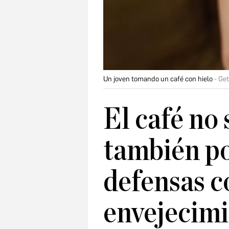
Un joven tomando un café con hielo
Get
El café no 
también po
defensas c
envejecim