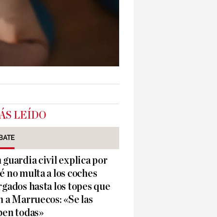
ÁS LEÍDO
BATE
 guardia civil explica por
é no multa a los coches
rgados hasta los topes que
n a Marruecos: «Se las
ben todas»