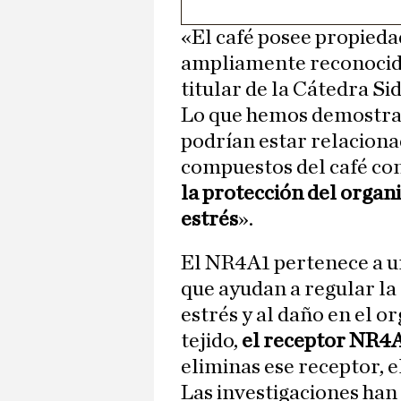
«El café posee propieda
ampliamente reconocida
titular de la Cátedra Si
Lo que hemos demostrad
podrían estar relacionad
compuestos del café con
la protección del organ
estrés
».
El NR4A1 pertenece a u
que ayudan a regular la 
estrés y al daño en el o
tejido,
el receptor NR4A
eliminas ese receptor, e
Las investigaciones ha