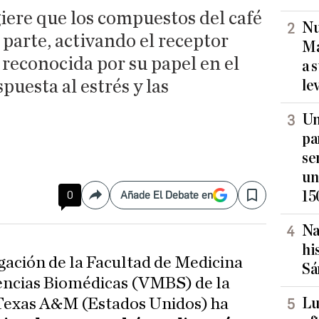
iere que los compuestos del café
Nu
parte, activando el receptor
Ma
reconocida por su papel en el
a 
puesta al estrés y las
le
Un
pa
se
un
15
0
Añade El Debate en
Compartir
Save
Na
hi
gación de la Facultad de Medicina
Sá
iencias Biomédicas (VMBS) de la
Lu
Texas A&M (Estados Unidos) ha