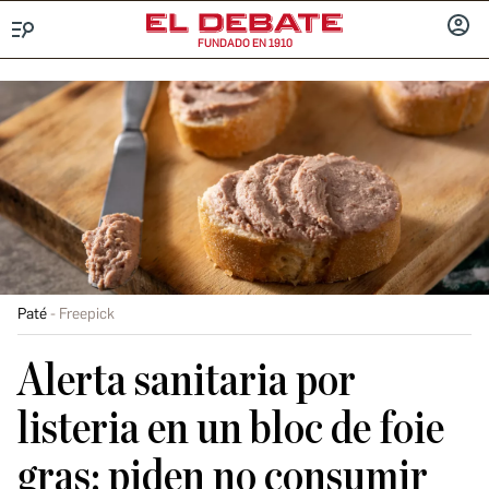
FUNDADO EN 1910
Menú
INICIA
SESIÓ
Paté
Freepick
Alerta sanitaria por
listeria en un bloc de foie
gras: piden no consumir