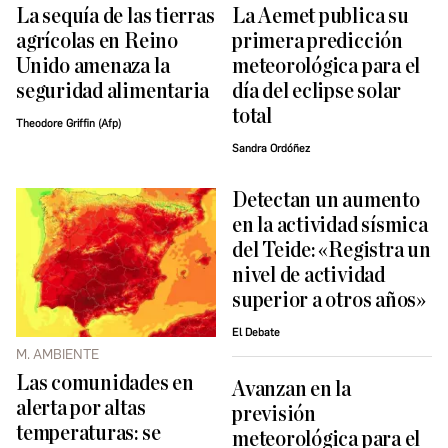
La sequía de las tierras
La Aemet publica su
agrícolas en Reino
primera predicción
Unido amenaza la
meteorológica para el
seguridad alimentaria
día del eclipse solar
total
Theodore Griffin (Afp)
Sandra Ordóñez
Detectan un aumento
en la actividad sísmica
del Teide: «Registra un
nivel de actividad
superior a otros años»
El Debate
M. AMBIENTE
Las comunidades en
Avanzan en la
alerta por altas
previsión
temperaturas: se
meteorológica para el