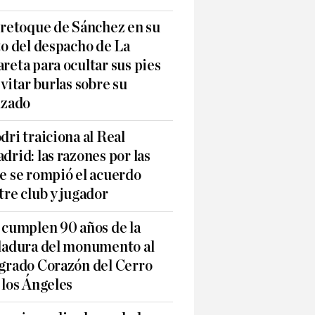
 retoque de Sánchez en su
to del despacho de La
reta para ocultar sus pies
evitar burlas sobre su
lzado
dri traiciona al Real
drid: las razones por las
e se rompió el acuerdo
tre club y jugador
 cumplen 90 años de la
ladura del monumento al
grado Corazón del Cerro
 los Ángeles