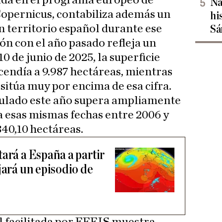
ada en el programa europeo de
Na
Copernicus, contabiliza además un
hi
n territorio español durante ese
Sá
ón con el año pasado refleja un
0 de junio de 2025, la superficie
cendía a 9.987 hectáreas, mientras
 sitúa muy por encima de esa cifra.
ulado este año supera ampliamente
a esas mismas fechas entre 2006 y
840,10 hectáreas.
ará a España a partir
jará un episodio de