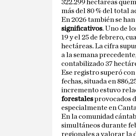
322.299 hectáreas quem
más del 80 % del total 
En 2026 también se han
significativos
. Uno de l
19 y el 25 de febrero, c
hectáreas. La cifra sup
a la semana precedente,
contabilizado 37 hectár
Ese registro superó con 
fechas, situada en 886,2
incremento estuvo rela
forestales
provocados de
especialmente en Cantab
En la comunidad cántabr
simultáneos durante feb
regionales a valorar la 