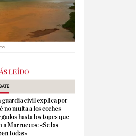
ess
ÁS LEÍDO
BATE
 guardia civil explica por
é no multa a los coches
rgados hasta los topes que
n a Marruecos: «Se las
ben todas»