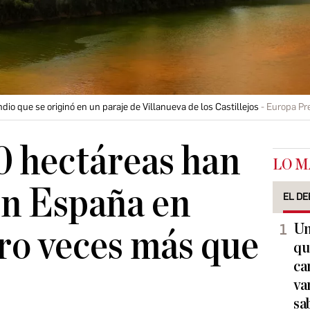
o que se originó en un paraje de Villanueva de los Castillejos
Europa Pr
0 hectáreas han
LO M
en España en
EL DE
Un
ro veces más que
qu
ca
va
sa