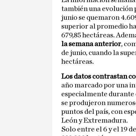
La información semanal
también una evolución p
junio se quemaron 4.60
superior al promedio ha
679,85 hectáreas. Adem
la semana anterior
, co
de junio, cuando la supe
hectáreas.
Los datos contrastan co
año marcado por una int
especialmente durante e
se produjeron numeroso
puntos del país, con espe
León y Extremadura.
Solo entre el 6 y el 19 