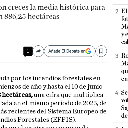
on creces la media histórica para
El
en 886,25 hectáreas
fo
Ma
y 
ca
1
Añade El Debate en
Compartir
Save
Ro
Ma
qu
sada por los incendios forestales en
en
enzos de año y hasta el 10 de junio
Se
 hectáreas,
una cifra que multiplica
vo
trada en el mismo periodo de 2025, de
Sa
ás recientes del Sistema Europeo de
de
ndios Forestales (EFFIS).