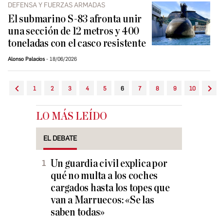
DEFENSA Y FUERZAS ARMADAS
El submarino S-83 afronta unir
una sección de 12 metros y 400
toneladas con el casco resistente
Alonso Palacios
18/06/2026
1
2
3
4
5
6
7
8
9
10
LO MÁS LEÍDO
EL DEBATE
Un guardia civil explica por
qué no multa a los coches
cargados hasta los topes que
van a Marruecos: «Se las
saben todas»