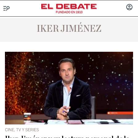
FUNDADO EN 1910
Menú
INICIA
SESIÓ
IKER JIMÉNEZ
CINE, TV Y SERIES