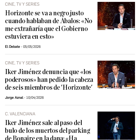
CINE, TV Y SERIES
Horizonte se va a negro justo
cuando hablaban de Ábalos: «No
me extrañaría que el Gobierno
estuviera en esto»
El Debate
05/05/2026
CINE, TV Y SERIES
Iker Jiménez denuncia que «los
poderosos» han pedido la cabeza
de seis miembros de 'Horizonte'
Jorge Aznal
10/04/2026
C. VALENCIANA
Iker Jiménez sale al paso del
bulo de los muertos del parking
de Bonaire en la dana: «Ha