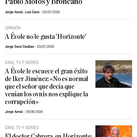
Pablo Motos y Broncano
Jorge Aznal
,
Luis Cano
03/07/2026
OPINIÓN
A Évole no le gusta 'Horizonte'
Jorge Sanz Casillas
03/07/2026
CINE, TV Y SERIES
A Évole le escuece el gran éxito
de Iker Jiménez: «No es normal
que el señor que decía que
venían los ovnis nos explique la
corrupción»
Jorge Aznal
29/06/2026
CINE, TV Y SERIES
El doctor Cabrera, en Horizonte: