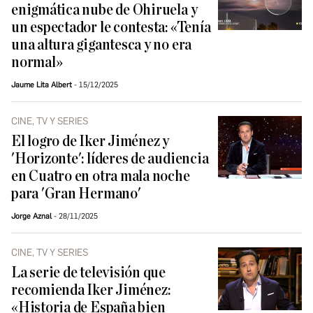
enigmática nube de Ohiruela y
un espectador le contesta: «Tenía
una altura gigantesca y no era
normal»
Jaume Lita Albert
15/12/2025
CINE, TV Y SERIES
El logro de Iker Jiménez y
'Horizonte': líderes de audiencia
en Cuatro en otra mala noche
para 'Gran Hermano'
Jorge Aznal
28/11/2025
CINE, TV Y SERIES
La serie de televisión que
recomienda Iker Jiménez:
«Historia de España bien