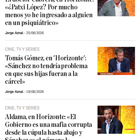
«¿Patxi López? Por mucho
menos yo he ingresado a alguien
en un psiquiátrico»
Jorge Aznal
25/06/2026
CINE, TV Y SERIES
Tomás Gómez, en 'Horizonte':
«Sánchez no tendría problema
en que sus hijas fueran a la
cárcel»
Jorge Aznal
19/06/2026
CINE, TV Y SERIES
Aldama, en Horizonte: «El
Gobierno es una mafia corrupta
desde la cúpula hasta abajo y