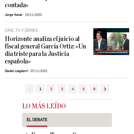
contada»
Jorge Aznal
25/11/2025
CINE, TV Y SERIES
Horizonte analiza el juicio al
fiscal general García Ortiz: «Un
día triste para la Justicia
española»
Daniel Llagüerri
07/11/2025
1
2
3
4
5
6
LO MÁS LEÍDO
EL DEBATE