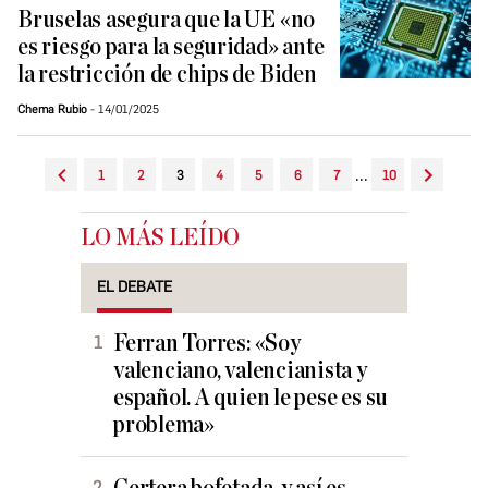
Bruselas asegura que la UE «no
es riesgo para la seguridad» ante
la restricción de chips de Biden
Chema Rubio
14/01/2025
...
1
2
3
4
5
6
7
10
LO MÁS LEÍDO
EL DEBATE
Ferran Torres: «Soy
valenciano, valencianista y
español. A quien le pese es su
problema»