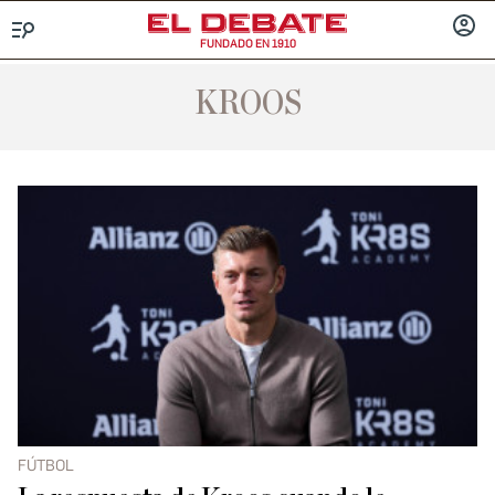
FUNDADO EN 1910
Menú
INICIA
SESIÓ
KROOS
FÚTBOL