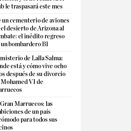
ub le traspasará este mes
 un cementerio de aviones
 el desierto de Arizona al
mbate: el inédito regreso
 un bombardero B1
 misterio de Lalla Salma:
nde está y cómo vive ocho
os después de su divorcio
 Mohamed VI de
rruecos
 Gran Marruecos: las
biciones de un país
cómodo para todos sus
cinos