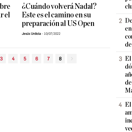
abre
¿Cuándo volverá Nadal?
cl
r el
Este es el camino en su
De
preparación al US Open
en
Jesús Urdiola
10/07/2022
co
de
El
3
4
5
6
7
8
dó
añ
de
Ma
El
am
in
ve