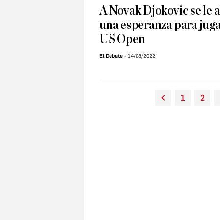
A Novak Djokovic se le 
una esperanza para juga
US Open
El Debate
14/08/2022
1
2