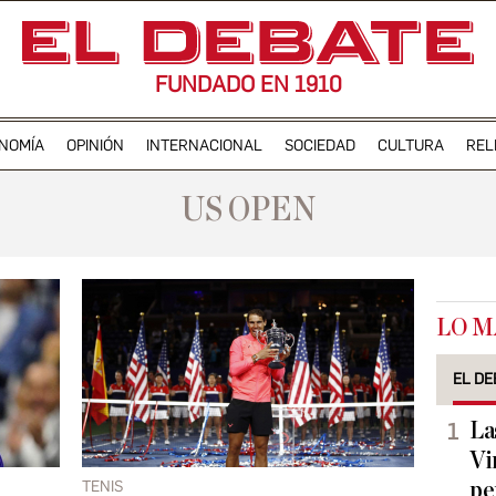
FUNDADO EN 1910
NOMÍA
OPINIÓN
INTERNACIONAL
SOCIEDAD
CULTURA
REL
US OPEN
LO M
EL DE
La
Vi
TENIS
pe