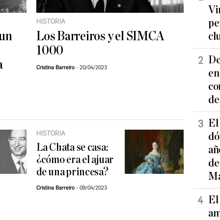
Vi
HISTORIA
pe
 un
Los Barreiros y el SIMCA
cl
1000
De
a
Cristina Barreiro
20/04/2023
en
co
de
El
HISTORIA
dó
La Chata se casa:
añ
¿cómo era el ajuar
de
de una princesa?
Ma
Cristina Barreiro
09/04/2023
El
am