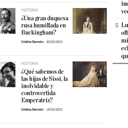
in
HISTORIA
ve
¿Una gran duquesa
Lu
rusa humillada en
Buckingham?
of
mi
Cristina Barreiro
30/03/2023
ec
qu
HISTORIA
¿Qué sabemos de
las hijas de Sissi, la
inolvidable y
controvertida
Emperatriz?
Cristina Barreiro
16/03/2023