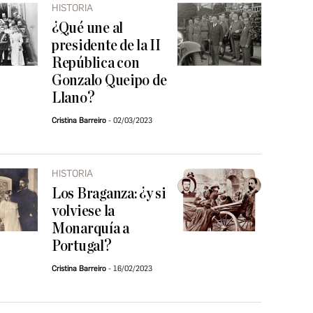
HISTORIA
¿Qué une al
presidente de la II
República con
Gonzalo Queipo de
Llano?
Cristina Barreiro
02/03/2023
HISTORIA
Los Braganza: ¿y si
volviese la
Monarquía a
Portugal?
Cristina Barreiro
16/02/2023