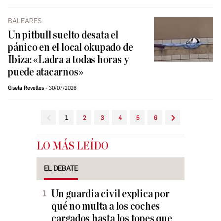
BALEARES
Un pitbull suelto desata el
pánico en el local okupado de
Ibiza: «Ladra a todas horas y
puede atacarnos»
Gisela Revelles
30/07/2026
1
2
3
4
5
6
LO MÁS LEÍDO
EL DEBATE
Un guardia civil explica por
qué no multa a los coches
cargados hasta los topes que