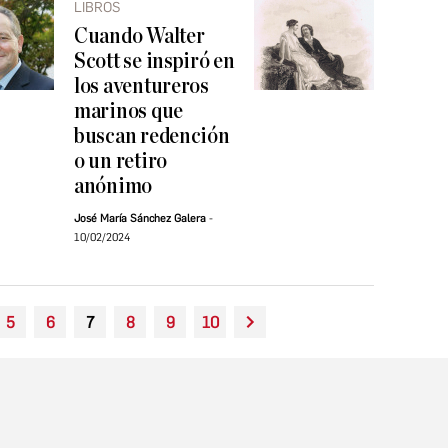
LIBROS
Cuando Walter
Scott se inspiró en
los aventureros
marinos que
buscan redención
o un retiro
anónimo
José María Sánchez Galera
10/02/2024
5
6
7
8
9
10