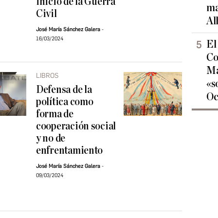
inicio de la Guerra
ma
Civil
Al
José María Sánchez Galera
16/03/2024
El
Co
Ma
LIBROS
«s
Defensa de la
Oc
política como
forma de
cooperación social
y no de
enfrentamiento
José María Sánchez Galera
09/03/2024