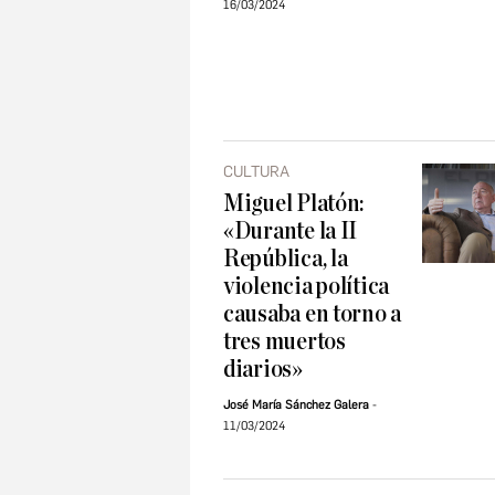
16/03/2024
CULTURA
Miguel Platón:
«Durante la II
República, la
violencia política
causaba en torno a
tres muertos
diarios»
José María Sánchez Galera
11/03/2024