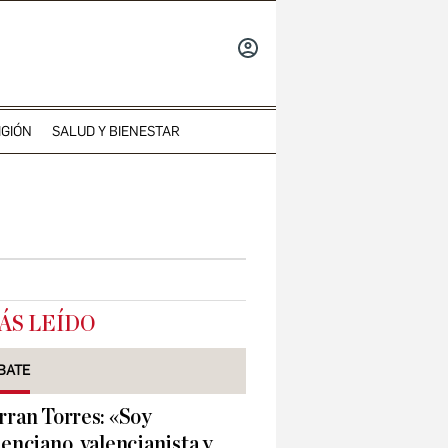
INICIAR
SESIÓN
IGIÓN
SALUD Y BIENESTAR
ÁS LEÍDO
BATE
rran Torres: «Soy
lenciano, valencianista y