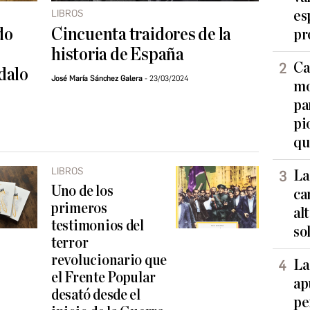
LIBROS
es
do
Cincuenta traidores de la
pr
historia de España
Ca
dalo
José María Sánchez Galera
23/03/2024
mo
pa
pi
qu
LIBROS
La
Uno de los
ca
primeros
al
testimonios del
so
terror
revolucionario que
La
el Frente Popular
ap
desató desde el
pe