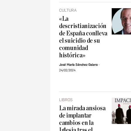
CULTURA
«La
descristianización
de España conlleva
el suicidio de su
comunidad
histórica»
José María Sánchez Galera
24/02/2024
LIBROS
La mirada ansiosa
de implantar
cambios en la
Iglesia tras el