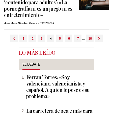
'contenido para adultos': «La
pornografía ni es un juego ni es
entretenimiento»
José María Sánchez Galera
09/07/2024
...
1
2
3
4
5
6
7
10
LO MÁS LEÍDO
EL DEBATE
Ferran Torres: «Soy
valenciano, valencianista y
español. A quien le pese es su
problema»
La carretera de peaje más cara