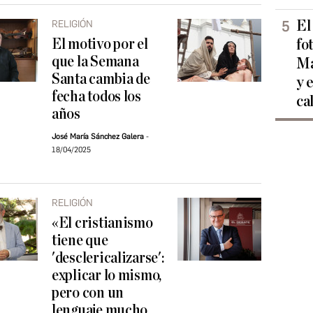
El
RELIGIÓN
El motivo por el
fo
que la Semana
Ma
Santa cambia de
y 
fecha todos los
ca
años
José María Sánchez Galera
18/04/2025
RELIGIÓN
«El cristianismo
tiene que
'desclericalizarse':
explicar lo mismo,
pero con un
lenguaje mucho