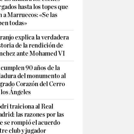
rgados hasta los topes que
n a Marruecos: «Se las
ben todas»
ranjo explica la verdadera
storia de la rendición de
nchez ante Mohamed VI
 cumplen 90 años de la
ladura del monumento al
grado Corazón del Cerro
 los Ángeles
dri traiciona al Real
drid: las razones por las
e se rompió el acuerdo
tre club y jugador