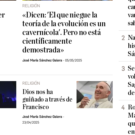
RELIGIÓN
ca
er
«Dicen: 'El que niegue la
va
teoría de la evolución es un
sa
cavernícola'. Pero no está
Na
científicamente
hi
demostrada»
Sá
José María Sánchez Galera
05/05/2025
Se
vo
RELIGIÓN
Sa
Dios nos ha
de
guiñado a través de
Francisco
Ro
Ma
José María Sánchez Galera
qu
23/04/2025
en