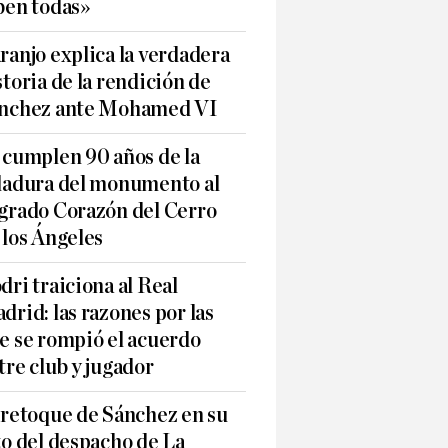
ben todas»
ranjo explica la verdadera
storia de la rendición de
nchez ante Mohamed VI
 cumplen 90 años de la
ladura del monumento al
grado Corazón del Cerro
 los Ángeles
dri traiciona al Real
drid: las razones por las
e se rompió el acuerdo
tre club y jugador
 retoque de Sánchez en su
to del despacho de La