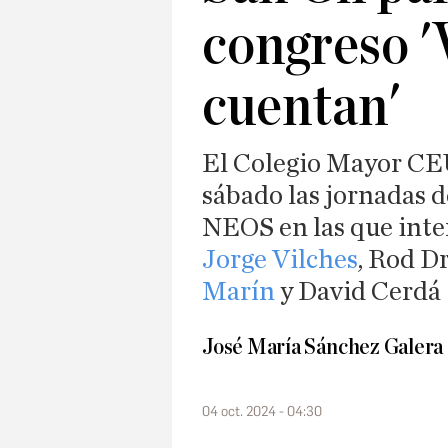
congreso '
cuentan'
El Colegio Mayor CEU
sábado las jornadas
NEOS en las que int
Jorge Vilches
, Rod D
Marín
y David Cerdá
José María Sánchez Galera
04 oct. 2024 - 04:30