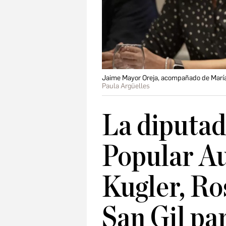
Jaime Mayor Oreja, acompañado de María 
Paula Argüelles
La diputad
Popular A
Kugler, Ro
San Gil par