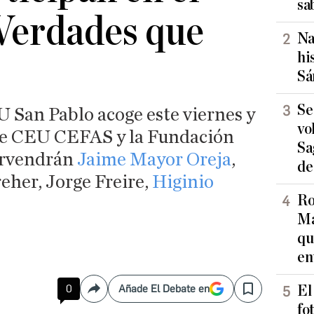
sa
Verdades que
Na
hi
Sá
Se
 San Pablo acoge este viernes y
vo
 de CEU CEFAS y la Fundación
Sa
ervendrán
Jaime Mayor Oreja
,
de
reher, Jorge Freire,
Higinio
Ro
Ma
qu
en
0
Añade El Debate en
El
Compartir
Save
fo