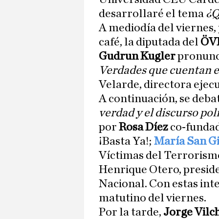
desarrollaré el tema
¿Q
A mediodía del viernes, 
café, la diputada del
ÖV
Gudrun Kugler
pronunci
Verdades que cuentan en
Velarde, directora ejecu
A continuación, se deba
verdad y el discurso pol
por
Rosa Díez
co-fundad
¡Basta Ya!;
María San Gi
Víctimas del Terroris
Henrique Otero, preside
Nacional. Con estas int
matutino del viernes.
Por la tarde,
Jorge Vilc