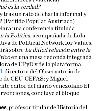
ué es la verdad?
.
y tras un rato de charla informal y
P
(Partido Popular Austriaco)
ará una conferencia titulada
 la Política
, acompañada de Lola
tiva de Political Network for Values.
tirá sobre
La difícil relación entre la
ítico
en una mesa redonda integrada
ora de UPyD y de la plataforma
l
, directora del Observatorio de
mo de CEU-CEFAS; y Miguel
nte editor del diario venezolano El
ervenciones, concluye el bloque
hes
, profesor titular de Historia del