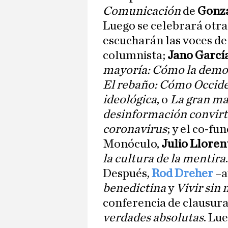
Comunicación
de
Gonza
Luego se celebrará otra
escucharán las voces d
columnista;
Jano Garcí
mayoría: Cómo la democr
El rebaño: Cómo Occide
ideológica
, o
La gran ma
desinformación convirti
coronavirus
; y el co-fu
Monóculo,
Julio Lloren
la cultura de la mentira
.
Después,
Rod Dreher
–a
benedictina
y
Vivir sin
conferencia de clausur
verdades absolutas
. Lu