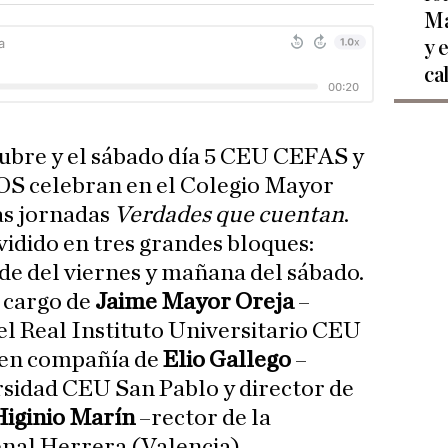
Ma
y 
ca
ctubre y el sábado día 5 CEU CEFAS y
OS celebran en el Colegio Mayor
as jornadas
Verdades que cuentan
.
vidido en tres grandes bloques:
de del viernes y mañana del sábado.
 cargo de
Jaime Mayor Oreja
–
l Real Instituto Universitario CEU
 en compañía de
Elio Gallego
–
rsidad CEU San Pablo y director de
Higinio Marín
–rector de la
nal Herrera (Valencia)–