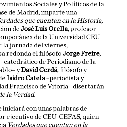
vimientos Sociales y Políticos de la
se de Madrid, imparte una
erdades que cuentan en la Historia
,
ción de
José Luis Orella
, profesor
ntemporánea de la Universidad CEU
 la jornada del viernes,
a redonda el filósofo
Jorge Freire
,
–catedrático de Periodismo de la
ablo– y
David Cerdá
, filósofo y
 de
Isidro Catela
–periodista y
dad Francisco de Vitoria– disertarán
de la Verdad
.
 iniciará con unas palabras de
tor ejecutivo de CEU-CEFAS, quien
cia
Verdades que cuentan en la