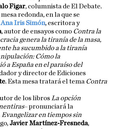
lo Figar
, columnista de El Debate.
 mesa redonda, en la que se
e
Ana Iris Simón
, escritora y
a
, autor de ensayos como
Contra la
acia genera la tiranía de la masa
,
nte ha sucumbido a la tiranía
nipulación: Cómo la
ó a España en el paraíso del
ndador y director de Ediciones
te
. Esta mesa tratará el tema
Contra
utor de los libros
La opción
 mentiras
– pronunciará la
a
Evangelizar en tiempos sin
ego,
Javier Martínez-Fresneda
,