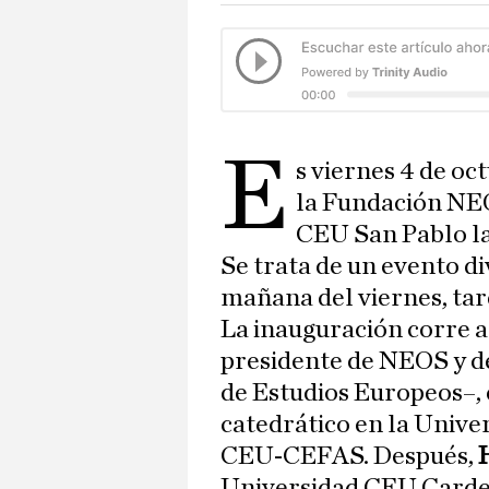
E
s viernes 4 de o
la Fundación NE
CEU San Pablo l
Se trata de un evento di
mañana del viernes, tar
La inauguración corre a
presidente de NEOS y de
de Estudios Europeos–,
catedrático en la Unive
CEU-CEFAS. Después,
Universidad CEU Carde