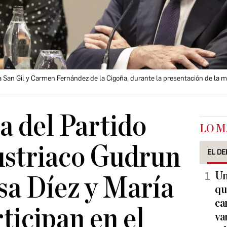
San Gil y Carmen Fernández de la Cigoña, durante la presentación de la ma
a del Partido
LO M
ustriaco Gudrun
EL DE
Un
sa Díez y María
qu
ca
ticipan en el
va