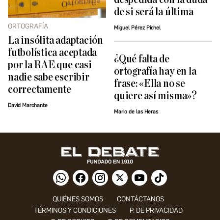
de si será la última
ORTOGRAFÍA
Miguel Pérez Pichel
La insólita adaptación
futbolística aceptada
¿Qué falta de
por la RAE que casi
ortografía hay en la
nadie sabe escribir
frase: «Ella no se
correctamente
quiere así misma»?
David Marchante
Mario de las Heras
QUIÉNES SOMOS
CONTÁCTANOS
TÉRMINOS Y CONDICIONES
P. DE PRIVACIDAD