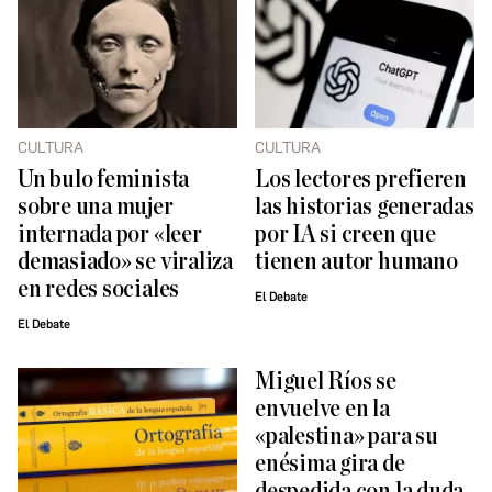
CULTURA
CULTURA
Un bulo feminista
Los lectores prefieren
sobre una mujer
las historias generadas
internada por «leer
por IA si creen que
demasiado» se viraliza
tienen autor humano
en redes sociales
El Debate
El Debate
Miguel Ríos se
envuelve en la
«palestina» para su
enésima gira de
despedida con la duda