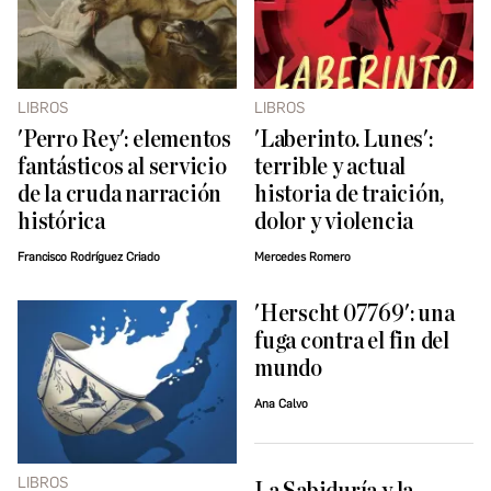
LIBROS
LIBROS
'Perro Rey': elementos
'Laberinto. Lunes':
fantásticos al servicio
terrible y actual
de la cruda narración
historia de traición,
histórica
dolor y violencia
Francisco Rodríguez Criado
Mercedes Romero
'Herscht 07769': una
fuga contra el fin del
mundo
Ana Calvo
LIBROS