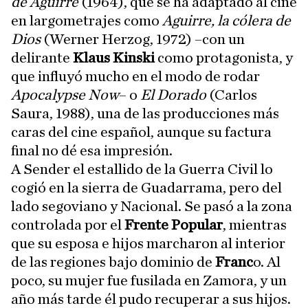
de Aguirre
(1964), que se ha adaptado al cine
en largometrajes como
Aguirre, la cólera de
Dios
(Werner Herzog, 1972) –con un
delirante
Klaus Kinski
como protagonista, y
que influyó mucho en el modo de rodar
Apocalypse Now
– o
El Dorado
(Carlos
Saura, 1988), una de las producciones más
caras del cine español, aunque su factura
final no dé esa impresión.
A Sender el estallido de la Guerra Civil lo
cogió en la sierra de Guadarrama, pero del
lado segoviano y Nacional. Se pasó a la zona
controlada por el
Frente Popular
, mientras
que su esposa e hijos marcharon al interior
de las regiones bajo dominio de
Franc
o. Al
poco, su mujer fue fusilada en Zamora, y un
año más tarde él pudo recuperar a sus hijos.