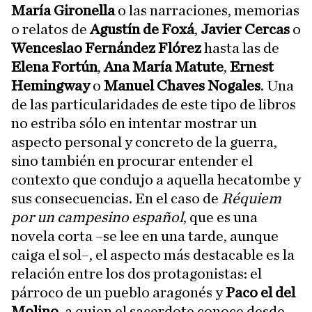
María Gironella
o las narraciones, memorias
o relatos de
Agustín de Foxá
,
Javier Cercas
o
Wenceslao Fernández Flórez
hasta las de
Elena Fortún
,
Ana María Matute
,
Ernest
Hemingway
o
Manuel Chaves Nogales
. Una
de las particularidades de este tipo de libros
no estriba sólo en intentar mostrar un
aspecto personal y concreto de la guerra,
sino también en procurar entender el
contexto que condujo a aquella hecatombe y
sus consecuencias. En el caso de
Réquiem
por un campesino español
, que es una
novela corta –se lee en una tarde, aunque
caiga el sol–, el aspecto más destacable es la
relación entre los dos protagonistas: el
párroco de un pueblo aragonés y
Paco el del
Molino
, a quien el sacerdote conoce desde