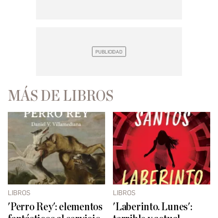
MÁS DE LIBROS
LIBROS
LIBROS
'Perro Rey': elementos
'Laberinto. Lunes':