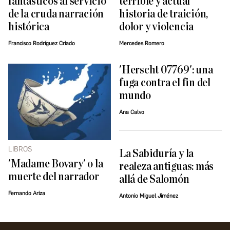
fantásticos al servicio
terrible y actual
de la cruda narración
historia de traición,
histórica
dolor y violencia
Francisco Rodríguez Criado
Mercedes Romero
'Herscht 07769': una
fuga contra el fin del
mundo
Ana Calvo
LIBROS
La Sabiduría y la
'Madame Bovary' o la
realeza antiguas: más
muerte del narrador
allá de Salomón
Fernando Ariza
Antonio Miguel Jiménez