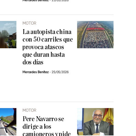
Mercedes Benítez
25/05/2026
MOTOR
La autopista china
con 50 carriles que
provoca atascos
que duran hasta
dos días
Mercedes Benítez
25/05/2026
MOTOR
Pere Navarro se
dirige a los
camioneros y pide