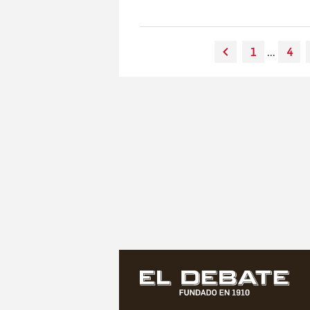
1
...
4