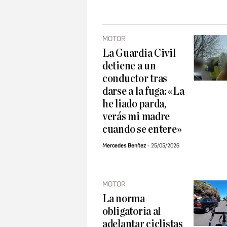
MOTOR
La Guardia Civil
detiene a un
conductor tras
darse a la fuga: «La
he liado parda,
verás mi madre
cuando se entere»
Mercedes Benítez
25/05/2026
MOTOR
La norma
obligatoria al
adelantar ciclistas