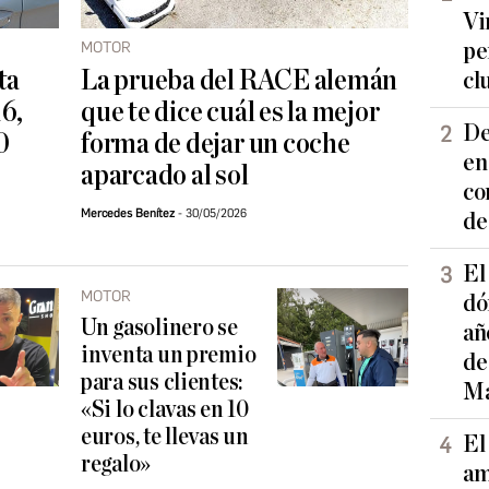
Vi
MOTOR
pe
ta
La prueba del RACE alemán
cl
16,
que te dice cuál es la mejor
De
0
forma de dejar un coche
en
aparcado al sol
co
Mercedes Benítez
30/05/2026
de
El
MOTOR
dó
Un gasolinero se
añ
inventa un premio
de
para sus clientes:
Ma
«Si lo clavas en 10
euros, te llevas un
El
regalo»
am