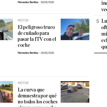
in
Mercedes Benítez
30/05/2026
ve
Lu
MOTOR
El peligroso truco
of
de cuñado para
mi
pasar la ITV con el
ec
coche
qu
Mercedes Benítez
29/05/2026
MOTOR
La curva que
demuestra por qué
no todos los coches