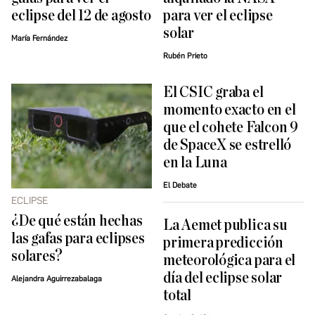
eclipse del 12 de agosto
para ver el eclipse
solar
María Fernández
Rubén Prieto
El CSIC graba el
momento exacto en el
que el cohete Falcon 9
de SpaceX se estrelló
en la Luna
El Debate
ECLIPSE
¿De qué están hechas
La Aemet publica su
las gafas para eclipses
primera predicción
solares?
meteorológica para el
día del eclipse solar
Alejandra Aguirrezabalaga
total