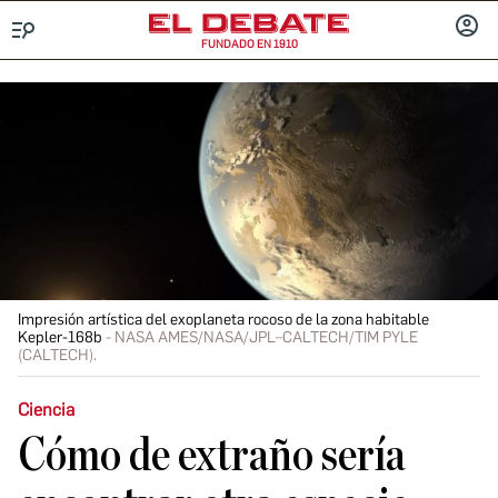
FUNDADO EN 1910
Menú
INICIA
SESIÓ
Impresión artística del exoplaneta rocoso de la zona habitable
Kepler-168b
NASA AMES/NASA/JPL–CALTECH/TIM PYLE
(CALTECH).
Ciencia
Cómo de extraño sería