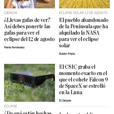
CIENCIA
ECLIPSE SOLAR 12 DE AGOSTO
¿Llevas gafas de ver?
El pueblo abandonado
Así debes ponerte las
de la Península que ha
gafas para ver el
alquilado la NASA
eclipse del 12 de agosto
para ver el eclipse
solar
María Fernández
Rubén Prieto
El CSIC graba el
momento exacto en el
que el cohete Falcon 9
de SpaceX se estrelló
en la Luna
El Debate
ECLIPSE
¿De qué están hechas