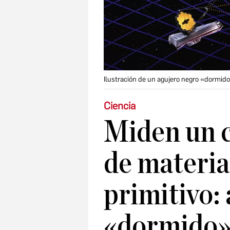
Ilustración de un agujero negro «dormido
Ciencia
Miden un 
de materia
primitivo:
«dormido