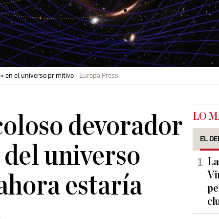
» en el universo primitivo
Europa Press
LO M
coloso devorador
EL DE
 del universo
La
Vi
 ahora estaría
pe
cl
»