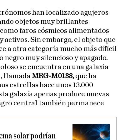
strónomos han localizado agujeros
ando objetos muy brillantes
n como faros cósmicos alimentados
 activos. Sin embargo, el objeto que
ce a otra categoría mucho más difícil
ro negro muy silencioso y apagado.
coloso se encuentra en una galaxia
s, llamada
MRG-M0138,
que ha
us estrellas hace unos 13.000
sta galaxia apenas produce nuevas
 negro central también permanece
tema solar podrían