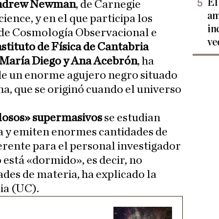
El
ndrew Newman
, de Carnegie
am
cience, y en el que participa los
in
 de Cosmología Observacional e
ve
nstituto de Física de Cantabria
 María Diego y Ana Acebrón
, ha
de un enorme agujero negro situado
na, que se originó cuando el universo
losos» supermasivos
se estudian
 y emiten enormes cantidades de
ferente para el personal investigador
 está «dormido», es decir, no
des de materia, ha explicado la
ia (UC).