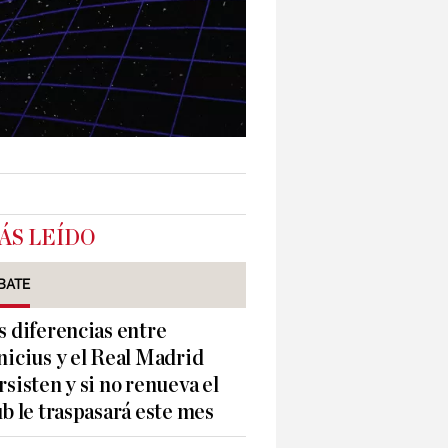
ÁS LEÍDO
BATE
s diferencias entre
nicius y el Real Madrid
rsisten y si no renueva el
ub le traspasará este mes