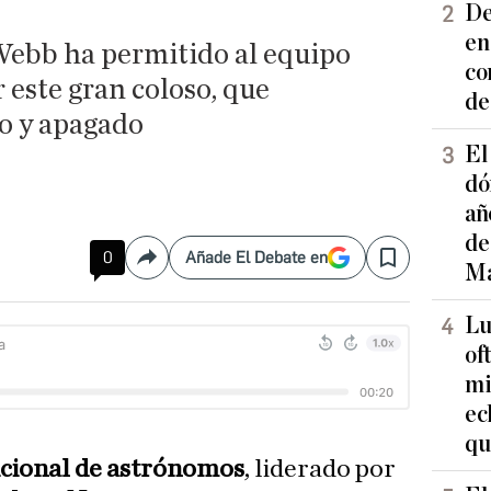
De
en
Webb ha permitido al equipo
co
 este gran coloso, que
de
o y apagado
El
dó
añ
de
0
Añade El Debate en
Compartir
Save
Ma
Lu
of
mi
ec
qu
acional de astrónomos
, liderado por