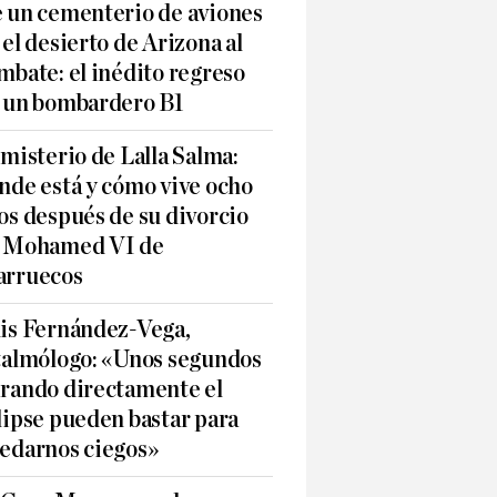
 un cementerio de aviones
 el desierto de Arizona al
mbate: el inédito regreso
 un bombardero B1
 misterio de Lalla Salma:
nde está y cómo vive ocho
os después de su divorcio
 Mohamed VI de
rruecos
is Fernández-Vega,
talmólogo: «Unos segundos
rando directamente el
lipse pueden bastar para
edarnos ciegos»