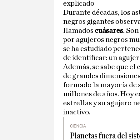
explicado
Durante décadas, los a
negros gigantes observ
llamados
cuásares
. So
por agujeros negros muy
se ha estudiado pertene
de identificar: un aguje
Además, se sabe que el 
de grandes dimensione
formado la mayoría de s
millones de años. Hoy e
estrellas y su agujero
inactivo.
CIENCIA
Planetas fuera del sis