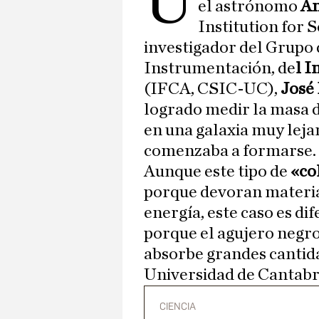
U
el astrónomo
A
Institution for S
investigador del Grupo
Instrumentación, de
l I
(IFCA, CSIC-UC),
José
logrado medir la masa 
en una galaxia muy leja
comenzaba a formarse.
Aunque este tipo de
«co
porque devoran materia
energía, este caso es di
porque el agujero negro
absorbe grandes cantida
Universidad de Cantabr
CIENCIA