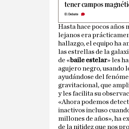
tener campos magnétic
El Debate
Hasta hace pocos años m
lejanos era prácticamen
hallazgo, el equipo ha 
las estrellas de la gala
de «
baile estelar
» les h
agujero negro, usando l
ayudándose del fenóme
gravitacional, que ampli
y les facilita su observa
«Ahora podemos detecta
inactivos incluso cuando
millones de años», ha 
de la nitidez que nos p