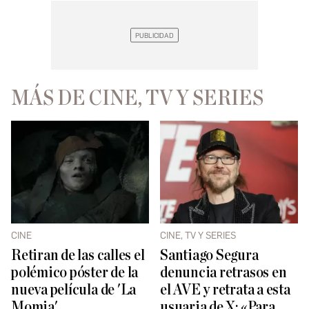
MÁS DE CINE, TV Y SERIES
CINE
CINE, TV Y SERIES
Retiran de las calles el
Santiago Segura
polémico póster de la
denuncia retrasos en
nueva película de 'La
el AVE y retrata a esta
Momia'
usuaria de X: «Para