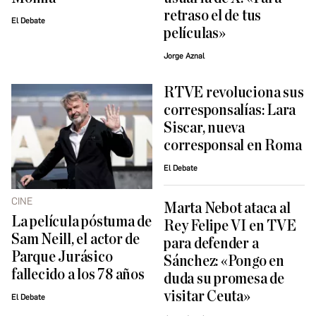
retraso el de tus
El Debate
películas»
Jorge Aznal
RTVE revoluciona sus
corresponsalías: Lara
Siscar, nueva
corresponsal en Roma
El Debate
CINE
Marta Nebot ataca al
La película póstuma de
Rey Felipe VI en TVE
Sam Neill, el actor de
para defender a
Parque Jurásico
Sánchez: «Pongo en
fallecido a los 78 años
duda su promesa de
visitar Ceuta»
El Debate