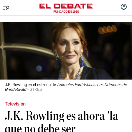
FUNDADO EN 1910
Menú
INICIA
SESIÓ
J.K. Rowling en el estreno de
Animales Fantásticos: Los Crímenes de
Grindelwald
GTRES
Televisión
J.K. Rowling es ahora 'la
que no debe ser